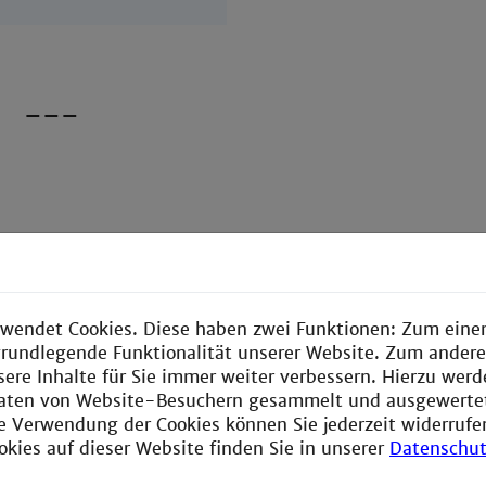
–––
Bachelor
Verfahrenstechnik
wendet Cookies. Diese haben zwei Funktionen: Zum einen
e grundlegende Funktionalität unserer Website. Zum ander
Du entwickelst Prozesse in denen Stoffe
sere Inhalte für Sie immer weiter verbessern. Hierzu wer
hergestellt werden - vom Antibiotikum über
aten von Website-Besuchern gesammelt und ausgewerte
E-Fuels bis zur Zitronensäure. Die
ie Verwendung der Cookies können Sie jederzeit widerrufe
erforderlichen naturwissenschaftlich-
okies auf dieser Website finden Sie in unserer
Datenschut
technischen Basics hast du bei uns gelernt.
Die Prozesse planst du am Computer und