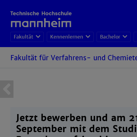
Fakultät
Kennenlernen
Bachelor
Deutsch-Französisches Studienprogramm
Fakultät für Verfahrens- und Chemiet
Jetzt bewerben und am 2
September mit dem Studi