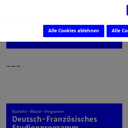
baust später die Anlagen.
mehr erfahren
Alle Cookies ablehnen
Alle C
–––
Bachelor-Master-Programm
Deutsch-Französisches
Studienprogramm