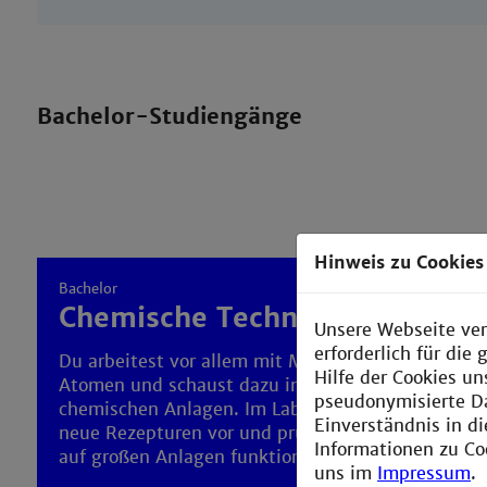
Bachelor-Studiengänge
Hinweis zu Cookies
Bachelor
Chemische Technik
Unsere Webseite ver
erforderlich für di
Du arbeitest vor allem mit Molekülen und
Hilfe der Cookies un
Atomen und schaust dazu ins Innere von
pseudonymisierte D
chemischen Anlagen. Im Labor bereitest du
Einverständnis in d
neue Rezepturen vor und prüfst, ob diese auch
Informationen zu Co
auf großen Anlagen funktionieren.
uns im
Impressum
.