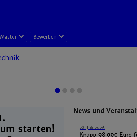
Master
Bewerben
echnik
sei dabei!
News und Veransta
1.
um starten!
28. Juli 2026
Knapp 98.000 Euro fü