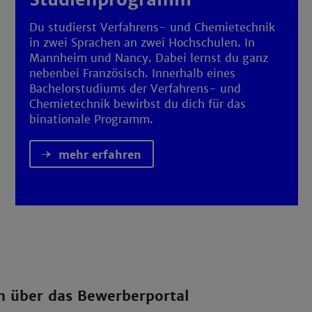
Du studierst Verfahrens- und Chemietechnik
in zwei Sprachen an zwei Hochschulen. In
Mannheim und Nancy. Dabei lernst du ganz
nebenbei Französisch. Innerhalb eines
Bachelorstudiums der Verfahrens- und
Chemietechnik bewirbst du dich für das
binationale Programm.
mehr erfahren
n über das Bewerberportal