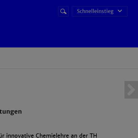
Suchbegriff
Suche
Schnelleinstieg
starten
ltungen
r innovative Chemielehre an der TH