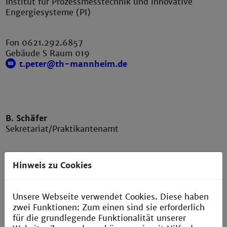
Institut für Prozessmesstechnik und innovative
Engergiesysteme (PI)
Fon 0621.292.6857
Gebäude S Raum 019
t.peter@th-mannheim.de
B. Schäfer
Sekretariat/Praktikantenamt
Hinweis zu Cookies
Fon 0621.292.6424
Gebäude H, 11. OG Raum 1113
b.schaefer@th-mannheim.de
Unsere Webseite verwendet Cookies. Diese haben
Sprechzeit: Mo.- Do. 08:30 Uhr - 11:30 Uhr
zwei Funktionen: Zum einen sind sie erforderlich
für die grundlegende Funktionalität unserer