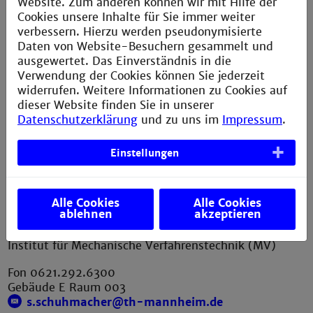
Website. Zum anderen können wir mit Hilfe der
Cookies unsere Inhalte für Sie immer weiter
verbessern. Hierzu werden pseudonymisierte
M. Schneider
Daten von Website-Besuchern gesammelt und
Institut für Physikalische Chemie und Radiochemie
ausgewertet. Das Einverständnis in die
Verwendung der Cookies können Sie jederzeit
widerrufen. Weitere Informationen zu Cookies auf
dieser Website finden Sie in unserer
Fon 0621.292.6791
Datenschutzerklärung
und zu uns im
Impressum
.
Gebäude G Raum 034
Einstellungen
S. Schuhmacher
Alle Cookies
Alle Cookies
ablehnen
akzeptieren
Institut für Thermische und Biologische
Verfahrenstechnik (TBV)
Institut für Mechanische Verfahrenstechnik (MV)
Fon 0621.292.6300
Gebäude E Raum 003
s.schuhmacher@th-mannheim.de