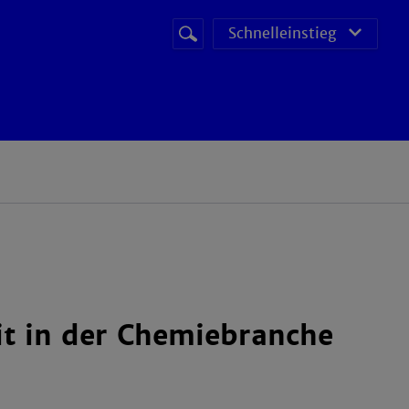
Suchbegriff
Suche
Schnelleinstieg
starten
it in der Chemiebranche