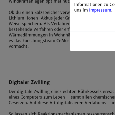
Windkraftanlagen optimal nutzen.
Informationen zu Co
uns im
Impressum
.
Ob du einen Salzspeicher verwendest, Wasserstoff 
Lithium-Ionen-Akkus jeder Größe einsetzt – Energie 
Weise speichern. Als Verfahrens- und Chemieingenie
bestehende Verfahren oder erfindest neue. Oder du v
Wärmedämmungen in Wohnhäusern etwa mit thermis
es das Forschungsteam CeMos an der Technischen 
vormacht.
Digitaler Zwilling
Der digitale Zwilling eines echten Rührkessels erwac
eines Computers zum Leben – samt allen chemische
Gesetzen. Auf diese Art digitalisieren Verfahrens- 
So lassen sich Reaktionsmechanismen ressourcensch