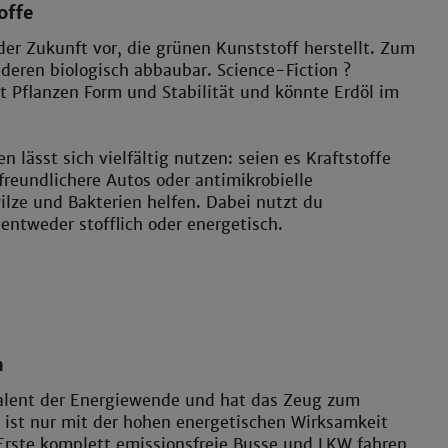
offe
e der Zukunft vor, die grünen Kunststoff herstellt. Zum
deren biologisch abbaubar. Science-Fiction ?
t Pflanzen Form und Stabilität und könnte Erdöl im
 lässt sich vielfältig nutzen: seien es Kraftstoffe
freundlichere Autos oder antimikrobielle
lze und Bakterien helfen. Dabei nutzt du
ntweder stofflich oder energetisch.
n
talent der Energiewende und hat das Zeug zum
l ist nur mit der hohen energetischen Wirksamkeit
Erste komplett emissionsfreie Busse und LKW fahren