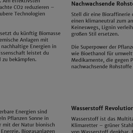
. Am effektivsten
Nachwachsende Rohst
achte CO2 reduzieren –
aubere Technologien
Stell dir eine Bioraffineri
einen klimaneutral zum an
Keineswegs, Lignin verleih
 setzt du künftig Biomasse
großen Stil ersetzen.
chemische Anlagen mit
 nachhaltige Energien in
Die Superpower der Pflanzen
ssenschaft leistet du
wie Bioethanol für umwelt
l zu bekämpfen.
Medikamente, die gegen Pi
nachwachsende Rohstoffe e
Wasserstoff Revolutio
erbare Energien sind
ln Pflanzen Sonne in
Wasserstoff ist das Multi
 mit der Natur bionisch
Klimaretter – grüner Stah
 Energie. Biogasanlagen
von Wasserstoff denkbar. 