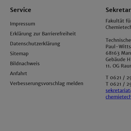
Service
Sekretar
Fakultät f
Impressum
Chemietec
Erklärung zur Barrierefreiheit
Technisch
Datenschutzerklärung
Paul-Witts
68163 Ma
Sitemap
Gebäude H
Bildnachweis
11. OG Rau
Anfahrt
T 0621 / 
Verbesserungsvorschlag melden
T 0621 / 
sekretari
chemietec