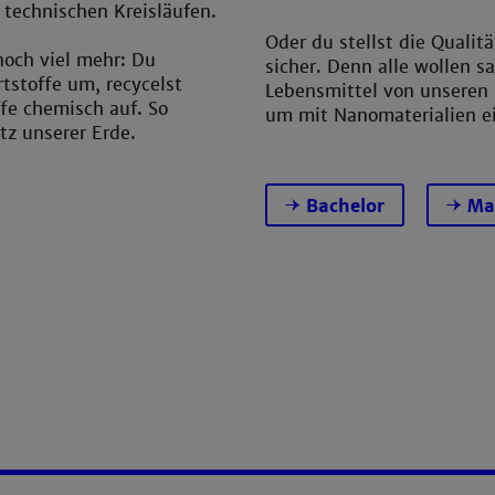
n technischen Kreisläufen.
Oder du stellst die Quali
och viel mehr: Du
sicher. Denn alle wollen s
rtstoffe um, recycelst
Lebensmittel von unseren L
ffe chemisch auf. So
um mit Nanomaterialien e
tz unserer Erde.
Bachelor
Ma