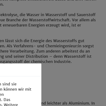
en.
ektrolyse, die Wasser in Wasserstoff und Sauerstoff
eue Branche der Wasserstoffwirtschaft. Vor allem als
t erneuerbaren Energien erzeugt wird, ist er
 lässt sich die Energie des Wasserstoffs gut
ren. Als Verfahrens- und Chemieingenieur:in sorgst
chere Verarbeitung. Zum anderen arbeitest du an
ng und seiner Distribution – denn Wasserstoff ist
usgangsstoff der chemischen Industrie.
 sind sie
en können wir mit
den
t. Das
ist härter als Stahl und leichter als Aluminium. In
n. Weitere