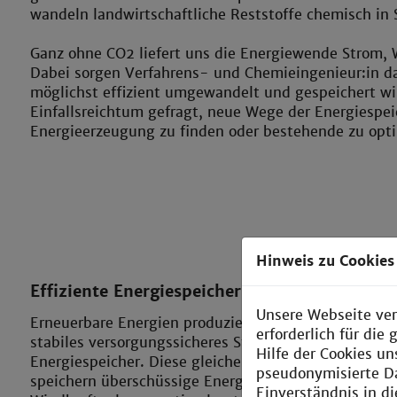
wandeln landwirtschaftliche Reststoffe chemisch in
Ganz ohne CO2 liefert uns die Energiewende Strom, 
Dabei sorgen Verfahrens- und Chemieingenieur:in da
möglichst effizient umgewandelt und gespeichert wir
Einfallsreichtum gefragt, neue Wege der Energiespe
Energieerzeugung zu finden oder bestehende zu opti
Hinweis zu Cookies
Effiziente Energiespeicherung
Unsere Webseite ver
Erneuerbare Energien produzieren schwankende Str
erforderlich für di
stabiles versorgungssicheres Stromnetz brauchen wir
Hilfe der Cookies un
Energiespeicher. Diese gleichen fehlenden Strom zu 
pseudonymisierte D
speichern überschüssige Energie für späteren Bedarf
Einverständnis in d