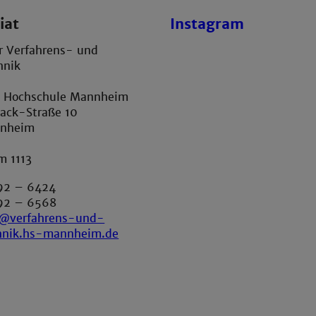
iat
Instagram
ür Verfahrens- und
hnik
e Hochschule Mannheim
ack-Straße 10
nnheim
m 1113
292 – 6424
292 – 6568
at@verfahrens-und-
hnik.hs-mannheim.de