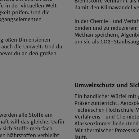
Brennstoffe verbrannt al
 in der virtuellen Welt
damit den Klimawandel ve
keit prüfen. Und die
usgangselementen
In der Chemie- und Verfah
binden und zu reduzieren:
Methan speichern, Algenb
n großen Dimensionen
um sie als CO2-Staubsaug
n auch die Umwelt. Und du
 bevor du an den großen
Umweltschutz und Sic
Ein handlicher Würfel mit
Präsenzunterricht. Aeroso
Technischen Hochschule M
 werden alle Stoffe am
Verfahrens- und Chemietec
aft will das gleiche. Dafür
Klassenzimmer bedeutend,
 sich Stoffe mehrfach
Mit thermischer Prozesssic
hen Nährstoffen verbleibt
läuft.