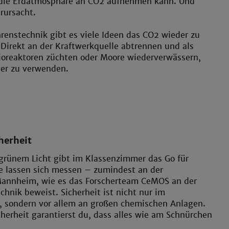
s die Erdatmosphäre an CO2 aufnehmen kann. Und
rursacht.
renstechnik gibt es viele Ideen das CO2 wieder zu
 Direkt an der Kraftwerkquelle abtrennen und als
ioreaktoren züchten oder Moore wiederverwässern,
er zu verwenden.
herheit
 grünem Licht gibt im Klassenzimmer das Go für
le lassen sich messen – zumindest an der
annheim, wie es das Forscherteam CeMOS an der
hnik beweist. Sicherheit ist nicht nur im
 sondern vor allem an großen chemischen Anlagen.
herheit garantierst du, dass alles wie am Schnürchen