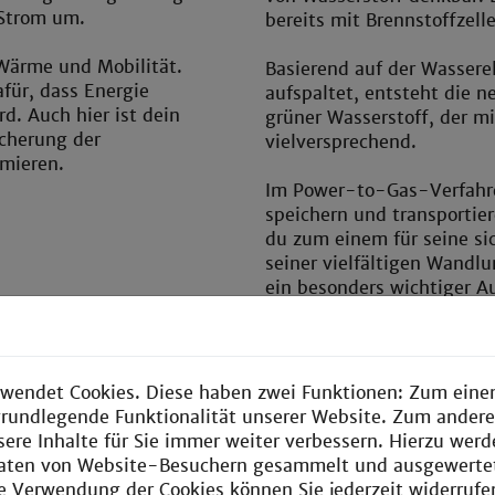
 Strom um.
bereits mit Brennstoffzell
Wärme und Mobilität.
Basierend auf der Wasserel
für, dass Energie
aufspaltet, entsteht die n
d. Auch hier ist dein
grüner Wasserstoff, der mi
icherung der
vielversprechend.
mieren.
Im Power-to-Gas-Verfahren
speichern und transportie
du zum einem für seine si
seiner vielfältigen Wandlu
ein besonders wichtiger A
wendet Cookies. Diese haben zwei Funktionen: Zum einen
ommengen – für ein
e grundlegende Funktionalität unserer Website. Zum ander
 deshalb effiziente
Neue Materialien
sere Inhalte für Sie immer weiter verbessern. Hierzu wer
Peakzeiten aus oder
aten von Website-Besuchern gesammelt und ausgewerte
 – so lassen sich etwa
Das Wundermaterial Carbon 
ie Verwendung der Cookies können Sie jederzeit widerrufe