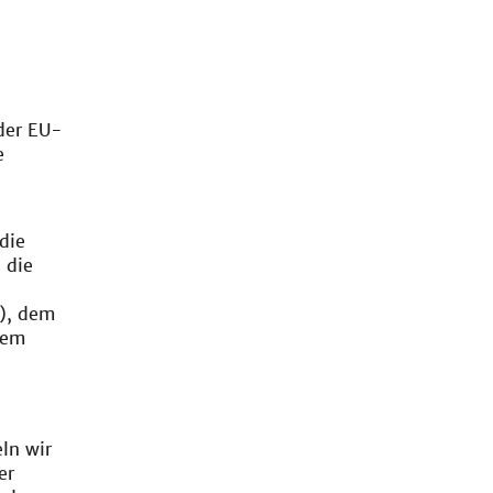
der EU-
e
die
 die
), dem
dem
ln wir
er