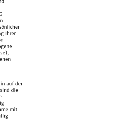
nd
G
on
önlicher
g Ihrer
on
ogene
se),
genen
in auf der
sind die
e
ig
hme mit
llig