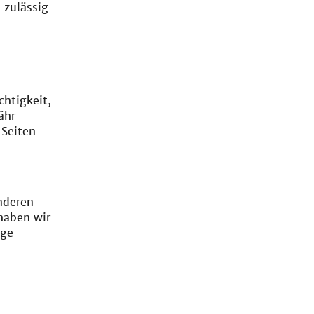
 zulässig
chtigkeit,
ähr
 Seiten
nderen
haben wir
ige