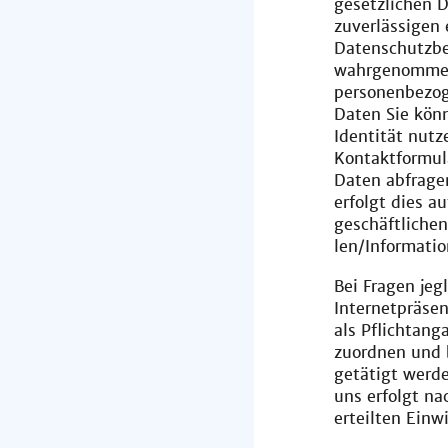
gesetzlichen 
zuverlässigen 
Datenschutzbe
wahrgenommen.
personenbezog
Daten Sie kön
Identität nutz
Kontaktformul
Daten abfrage
erfolgt dies a
geschäftliche
len/Informatio
Bei Fragen jeg
Internetpräsen
als Pflichtang
zuordnen und 
getätigt werd
uns erfolgt nac
erteilten Einwi