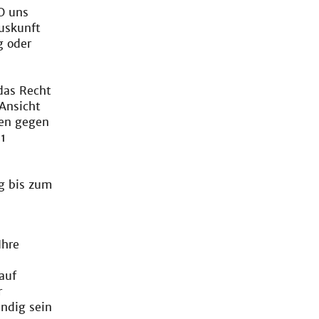
O uns
uskunft
g oder
das Recht
Ansicht
ten gegen
1
u
g bis zum
Ihre
auf
r
ändig sein