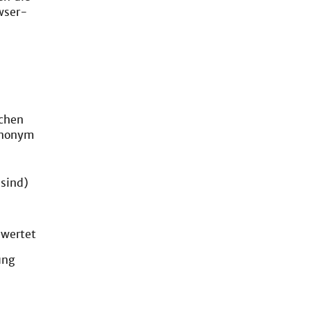
wser-
schen
 anonym
 sind)
ewertet
ung