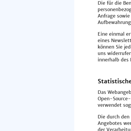
Die für die B
personenbezog
Anfrage sowie 
Aufbewahrungs
Eine einmal e
eines Newslet
können Sie je
uns widerrufen
innerhalb des
Statistis
Das Webangebo
Open-Source-S
verwendet sog
Die durch den
Angebotes wer
der Verarbeit