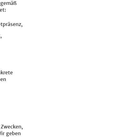
s gemäß
et:
tpräsenz,
,
nkrete
ten
n Zwecken,
Wir geben