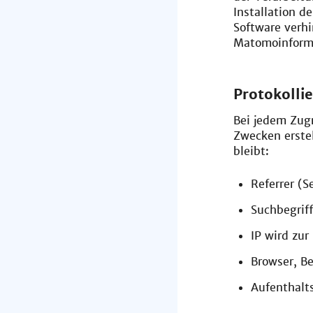
Installation d
Software verh
Matomoinforma
Protokolli
Bei jedem Zugr
Zwecken erstel
bleibt:
Referrer (S
Suchbegriff
IP wird zu
Browser, Be
Aufenthalts