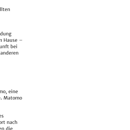
llten
ndung
em Hause –
unft bei
 anderen
mo, eine
fe. Matomo
es
ort nach
en die