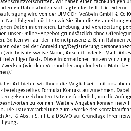
Datenschutzvorschriften. Wir haben einen fachkundigen u
externen Datenschutzbeauftragten bestellt. Die externe
auftragung wird von der UIMC Dr. Voßbein GmbH & Co K
 Nachfolgend möchten wir Sie über die Verarbeitung v
enen Daten informieren. Erhebung und Verarbeitung pers
nen unser Online-Angebot grundsätzlich ohne Offenlegun
en. Sollten wir auf der Internetpräsenz z. B. im Rahmen v
aren oder bei der Anmeldung/Registrierung personenbez
n (wie beispielsweise Name, Anschrift oder E-Mail-Adres
uf freiwilliger Basis. Diese Informationen nutzen wir zu ei
n Zwecken (wie dem Versand der angeforderten Materia-
nen).“
licher Art bieten wir Ihnen die Möglichkeit, mit uns über e
z bereitgestelltes Formular Kontakt aufzunehmen. Dabei 
aben gekennzeichneten Daten erforderlich, um die Anfrag
beantworten zu können. Weitere Angaben können freiwill
en. Die Datenverarbeitung zum Zwecke der Kontaktaufna
h Art. 6 Abs. 1 S. 1 lit. a DSGVO auf Grundlage Ihrer freiwi
lligung.